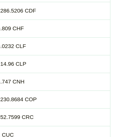
2286.5206 CDF
0.809 CHF
0.0232 CLF
914.96 CLP
6.747 CNH
3230.8684 COP
452.7599 CRC
1 CUC