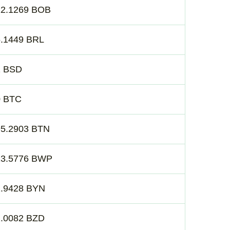
12.1269 BOB
5.1449 BRL
1 BSD
0 BTC
95.2903 BTN
13.5776 BWP
2.9428 BYN
2.0082 BZD