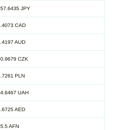
157.6435 JPY
1.4073 CAD
1.4197 AUD
20.9679 CZK
3.7261 PLN
44.6467 UAH
3.6725 AED
65.5 AFN