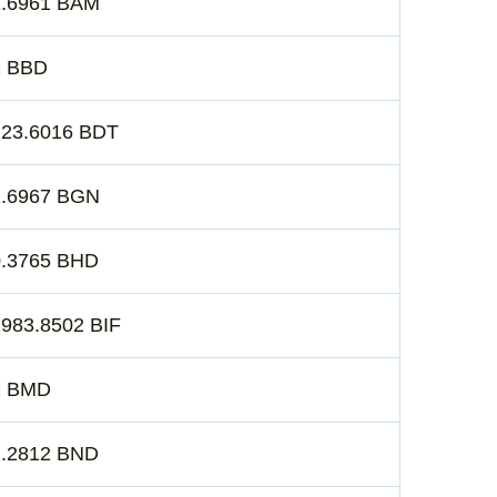
1.6961 BAM
2 BBD
123.6016 BDT
1.6967 BGN
0.3765 BHD
983.8502 BIF
1 BMD
1.2812 BND